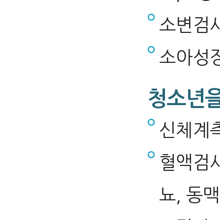
소변검사
소아성장
청소년을
신체계측
혈액검사
뇨, 동맥