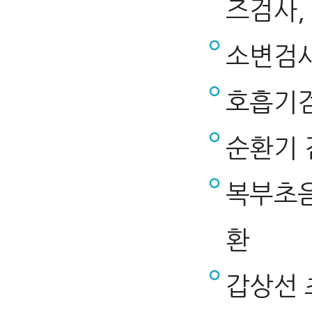
즈검사,
소변검사
호흡기검
순환기 
복부초음파
환
갑상선 